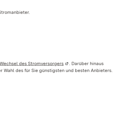
Stromanbieter.
 Wechsel des Stromversorgers
(Wird in einem neuen Fenster 
. Darüber hinaus
er Wahl des für Sie günstigsten und besten Anbieters.
geöffnet)
Fenster geöffnet)