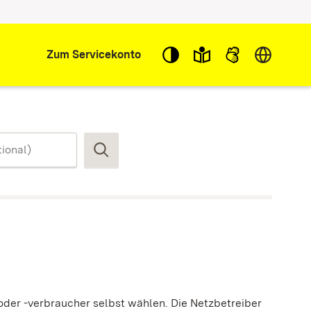
Sprache w
Zum Servicekonto
Suchen
oder -verbraucher selbst wählen.
Die Netzbetreiber