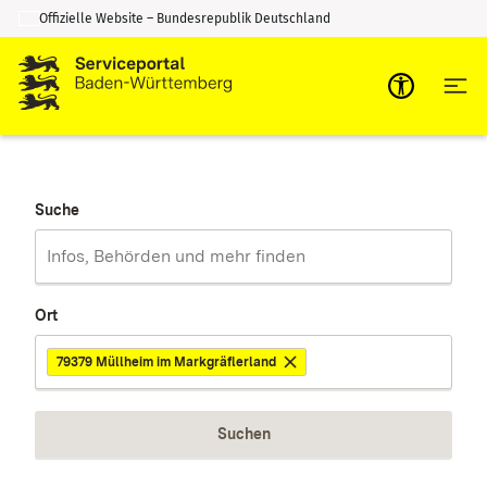
Offizielle Website – Bundesrepublik Deutschland
Zum Inhalt springen
Zur Suche springen
Suche
Ort
79379 Müllheim im Markgräflerland
Suchen