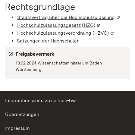
Rechtsgrundlage
Staatsvertrag über die Hochschulzulassung
(Wird in
Hochschulzulassungsgesetz (HZG)
(Wird in einem ne
Hochschulzulassungsverordnung (HZVO)
(Wird in ei
Satzungen der Hochschulen
Freigabevermerk
13.02.2024
Wissenschaftsministerium Baden-
Württemberg
Informationsseite zu service-bw
Übersetzungen
Impressum