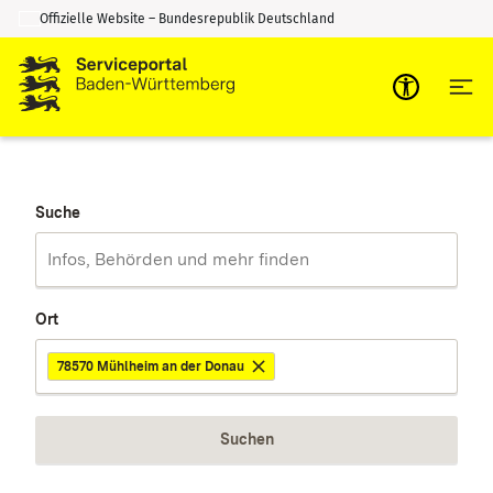
Offizielle Website – Bundesrepublik Deutschland
Zum Inhalt springen
Zur Suche springen
Suche
Ort
78570 Mühlheim an der Donau
Suchen