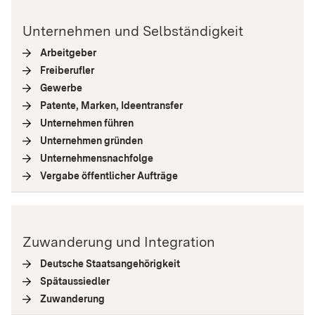
Unternehmen und Selbständigkeit
Arbeitgeber
(
Interne Verlinkung
)
Freiberufler
(
Interne Verlinkung
)
Gewerbe
(
Interne Verlinkung
)
Patente, Marken, Ideentransfer
(
Interne Verlinkung
)
Unternehmen führen
(
Interne Verlinkung
)
Unternehmen gründen
(
Interne Verlinkung
)
Unternehmensnachfolge
(
Interne Verlinkung
)
Vergabe öffentlicher Aufträge
(
Interne Verlinkung
)
Zuwanderung und Integration
Deutsche Staatsangehörigkeit
(
Interne Verlinkung
)
Spätaussiedler
(
Interne Verlinkung
)
Zuwanderung
(
Interne Verlinkung
)