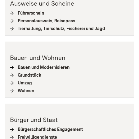
Ausweise und Scheine
Führerschein
(
Interne Verlinkung
)
Personalausweis, Reisepass
(
Interne Verlinkung
)
Tierhaltung, Tierschutz, Fischerei und Jagd
(
Interne Verlink
Bauen und Wohnen
Bauen und Modernisieren
(
Interne Verlinkung
)
Grundstück
(
Interne Verlinkung
)
Umzug
(
Interne Verlinkung
)
Wohnen
(
Interne Verlinkung
)
Bürger und Staat
Bürgerschaftliches Engagement
(
Interne Verlinkung
)
Freiwilligendienste
(
Interne Verlinkung
)