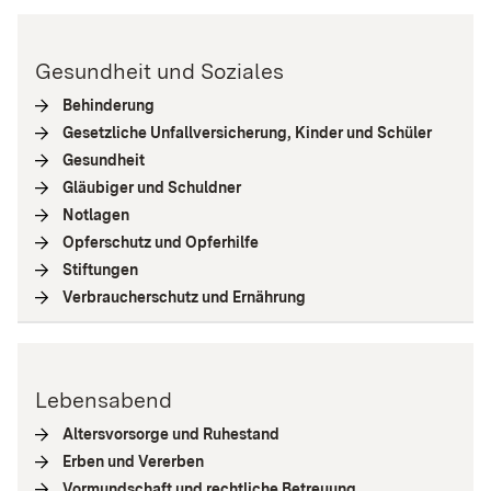
Gesundheit und Soziales
Behinderung
(
Interne Verlinkung
)
Gesetzliche Unfallversicherung, Kinder und Schüler
(
Interne
Gesundheit
(
Interne Verlinkung
)
Gläubiger und Schuldner
(
Interne Verlinkung
)
Notlagen
(
Interne Verlinkung
)
Opferschutz und Opferhilfe
(
Interne Verlinkung
)
Stiftungen
(
Interne Verlinkung
)
Verbraucherschutz und Ernährung
(
Interne Verlinkung
)
Lebensabend
Altersvorsorge und Ruhestand
(
Interne Verlinkung
)
Erben und Vererben
(
Interne Verlinkung
)
Vormundschaft und rechtliche Betreuung
(
Interne Verlinkun