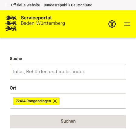
Offizielle Website – Bundesrepublik Deutschland
Zum Inhalt springen
Zur Suche springen
Suche
Ort
72414 Rangendingen
Suchen