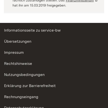
fachlich zuständigen Stellen. Das
Finanzministerium
(Wird in
hat ihn am 15.03.2019 freigegeben.
Informationsseite zu service-bw
Übersetzungen
Impressum
Rechtshinweise
Nutzungsbedingungen
Erklärung zur Barrierefreiheit
Rechnungseingang
Datenschutzerklärung