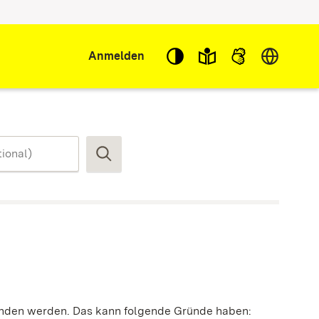
Sprache w
Anmelden
Suchen
funden werden. Das kann folgende Gründe haben: