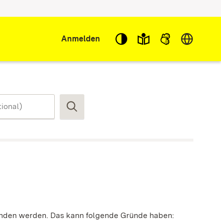
Sprache w
Anmelden
Suchen
funden werden. Das kann folgende Gründe haben: