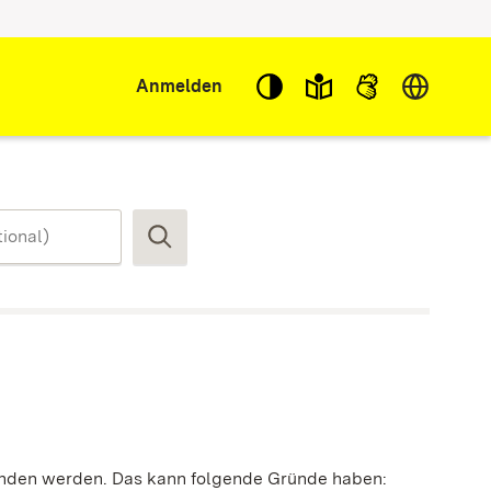
Sprache w
Anmelden
Suchen
funden werden. Das kann folgende Gründe haben: