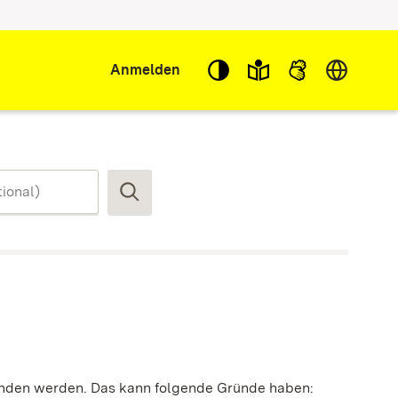
Sprache w
Anmelden
Suchen
funden werden. Das kann folgende Gründe haben: