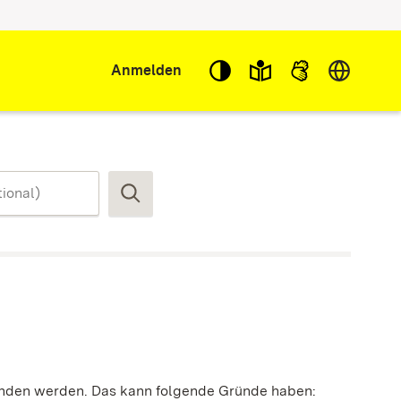
Sprache w
Anmelden
Suchen
funden werden. Das kann folgende Gründe haben: