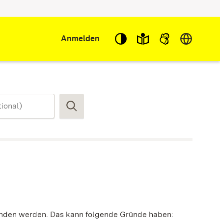
Sprache w
Anmelden
Suchen
funden werden. Das kann folgende Gründe haben: