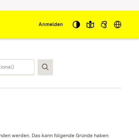
Sprache w
Anmelden
Suchen
funden werden. Das kann folgende Gründe haben: